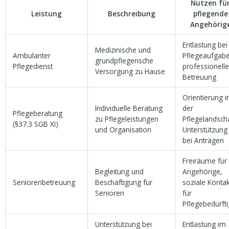
Nutzen fü
Leistung
Beschreibung
pflegende
Angehörig
Entlastung bei
Medizinische und
Ambulanter
Pflegeaufgab
grundpflegerische
Pflegedienst
professionell
Versorgung zu Hause
Betreuung
Orientierung i
Individuelle Beratung
der
Pflegeberatung
zu Pflegeleistungen
Pflegelandscha
(§37.3 SGB XI)
und Organisation
Unterstützung
bei Anträgen
Freiräume für
Begleitung und
Angehörige,
Seniorenbetreuung
Beschäftigung für
soziale Konta
Senioren
für
Pflegebedürft
Unterstützung bei
Entlastung im