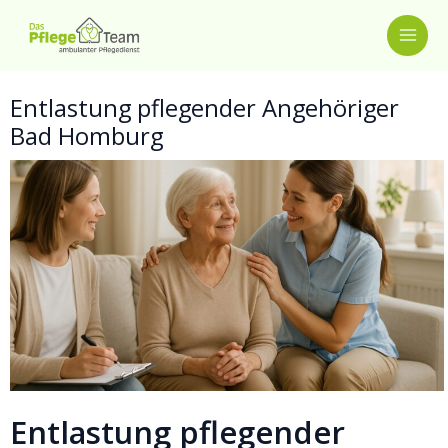
Zum
MAI
Inhalt
springen
ME
Entlastung pflegender Angehöriger
Bad Homburg
Entlastung pflegender