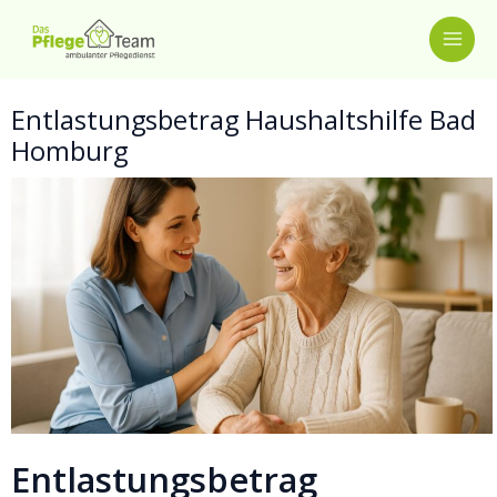
Zum
MAI
Inhalt
springen
ME
Entlastungsbetrag Haushaltshilfe Bad
Homburg
Entlastungsbetrag