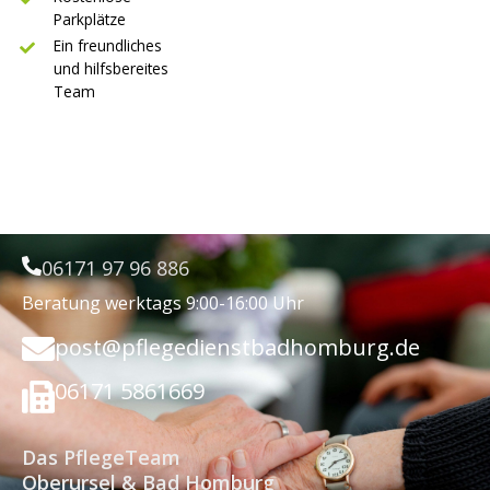
Parkplätze
Ein freundliches
und hilfsbereites
Team
06171 97 96 886
Beratung werktags 9:00-16:00 Uhr
post@pflegedienstbadhomburg.de
06171 5861669
Das PflegeTeam
Oberursel & Bad Homburg