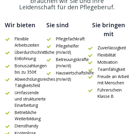
brauchen wir Sie und Ihre
Leidenschaft für den Pflegeberuf.
Wir bieten
Sie sind
Sie bringen
mit
Flexible
Pflegefachkraft
Arbeitszeiten
Pflegehelfer
Zuverlässigkeit
Überdurchschnittliche
(m/w/d)
Flexibilität
Entlohnung
Betreuungskräfte
Motivation
Bonuszahlungen
(m/w/d)
Teamfähigkeit
bis zu 350€
Hauswirtschaftshilfe
Freude an Arbeit
Abwechslungsreiches
(m/w/d)
mit Menschen
Tätigkeitsfeld
Führerschein
Umfassende
Klasse B
und strukturierte
Einarbeitung
Betriebliche
Weiterbildung
Diensthandy
Kostenlose