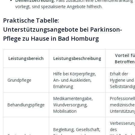
Demenzbetreuung:
Falls zusätzlich eine Demenzerkrankung
vorliegt, sind spezialisierte Angebote hilfreich.
Praktische Tabelle:
Unterstützungsangebote bei Parkinson-
Pflege zu Hause in Bad Homburg
Vorteil f
Leistungsbereich
Leistungsbeschreibung
Betroffen
Hilfe bei Körperpflege,
Erhalt der
Grundpflege
An- und Auskleiden,
Hygiene und
Ernährung
Selbstständig
Medikamentengabe,
Professionel
Behandlungspflege
Wundversorgung,
medizinische
Mobilisation
Unterstützun
Verbesserun
Begleitung, Gesellschaft,
des