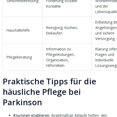
Seniorenbetreuung
Förderung sozialer
Wohlbefinde
Kontakte
und der
Lebensqualit
Entlastung d
Reinigung, Kochen,
Angehörigen
Haushaltshilfe
Einkaufen
und sichere
Versorgung
Information zu
Klärung offe
Pflegeleistungen,
Fragen und
Pflegeberatung
Organisation,
individuelle
Hilfsmitteln
Lösungsweg
Praktische Tipps für die
häusliche Pflege bei
Parkinson
Routinen etablieren:
Regelmäßige Abläufe helfen, den