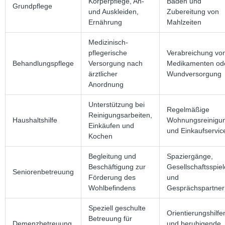
Körperpflege, An-
Baden und
Grundpflege
und Auskleiden,
Zubereitung von
Ernährung
Mahlzeiten
Medizinisch-
pflegerische
Verabreichung vo
Behandlungspflege
Versorgung nach
Medikamenten od
ärztlicher
Wundversorgung
Anordnung
Unterstützung bei
Regelmäßige
Reinigungsarbeiten,
Haushaltshilfe
Wohnungsreinigu
Einkäufen und
und Einkaufservic
Kochen
Begleitung und
Spaziergänge,
Beschäftigung zur
Gesellschaftsspiel
Seniorenbetreuung
Förderung des
und
Wohlbefindens
Gesprächspartner
Speziell geschulte
Orientierungshilfe
Betreuung für
Demenzbetreuung
und beruhigende