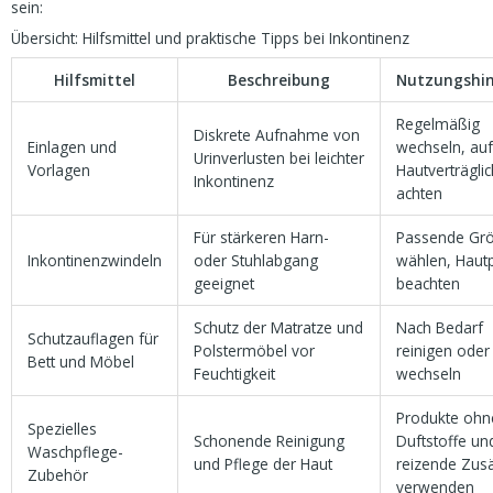
sein:
Übersicht: Hilfsmittel und praktische Tipps bei Inkontinenz
Hilfsmittel
Beschreibung
Nutzungshi
Regelmäßig
Diskrete Aufnahme von
Einlagen und
wechseln, au
Urinverlusten bei leichter
Vorlagen
Hautverträglic
Inkontinenz
achten
Für stärkeren Harn-
Passende Gr
Inkontinenzwindeln
oder Stuhlabgang
wählen, Haut
geeignet
beachten
Schutz der Matratze und
Nach Bedarf
Schutzauflagen für
Polstermöbel vor
reinigen oder
Bett und Möbel
Feuchtigkeit
wechseln
Produkte ohn
Spezielles
Schonende Reinigung
Duftstoffe un
Waschpflege-
und Pflege der Haut
reizende Zus
Zubehör
verwenden