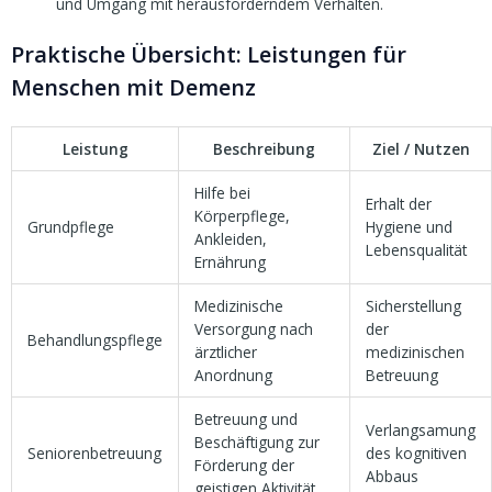
und Umgang mit herausforderndem Verhalten.
Praktische Übersicht: Leistungen für
Menschen mit Demenz
Leistung
Beschreibung
Ziel / Nutzen
Hilfe bei
Erhalt der
Körperpflege,
Grundpflege
Hygiene und
Ankleiden,
Lebensqualität
Ernährung
Medizinische
Sicherstellung
Versorgung nach
der
Behandlungspflege
ärztlicher
medizinischen
Anordnung
Betreuung
Betreuung und
Verlangsamung
Beschäftigung zur
Seniorenbetreuung
des kognitiven
Förderung der
Abbaus
geistigen Aktivität