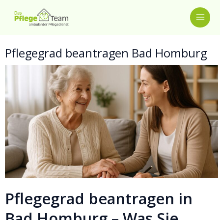
Zum
MAI
Inhalt
springen
ME
Pflegegrad beantragen Bad Homburg
Pflegegrad beantragen in
Bad Homburg – Was Sie