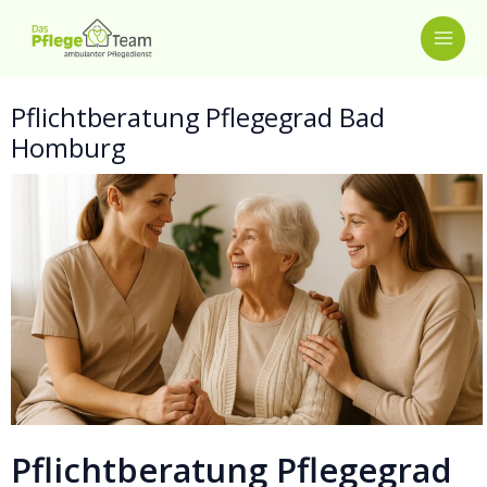
Zum
MAI
Inhalt
springen
ME
Pflichtberatung Pflegegrad Bad
Homburg
Pflichtberatung Pflegegrad