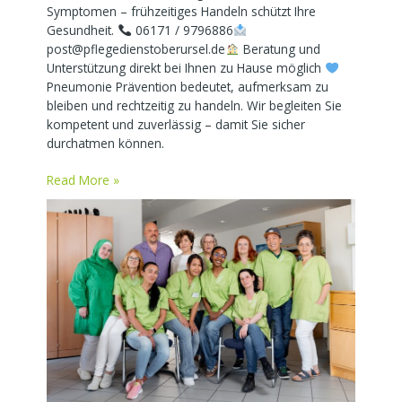
Symptomen – frühzeitiges Handeln schützt Ihre
Gesundheit.
06171 / 9796886
post@pflegedienstoberursel.de
Beratung und
Unterstützung direkt bei Ihnen zu Hause möglich
Pneumonie Prävention bedeutet, aufmerksam zu
bleiben und rechtzeitig zu handeln. Wir begleiten Sie
kompetent und zuverlässig – damit Sie sicher
durchatmen können.
Read More »
Das
Pflegeteam
–
Ihr
ambulanter
Pflegedienst
in
Bad
Homburg
v.d.H.