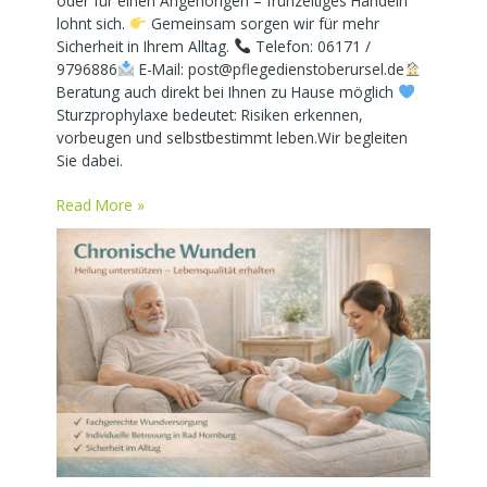
oder für einen Angehörigen – frühzeitiges Handeln
lohnt sich.
Gemeinsam sorgen wir für mehr
Sicherheit in Ihrem Alltag.
Telefon: 06171 /
9796886
E-Mail: post@pflegedienstoberursel.de
Beratung auch direkt bei Ihnen zu Hause möglich
Sturzprophylaxe bedeutet: Risiken erkennen,
vorbeugen und selbstbestimmt leben.Wir begleiten
Sie dabei.
Read More »
Chronische
Wunden
–
wenn
Heilung
ausbleibt